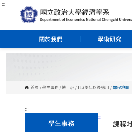
:::
跳
到
主
要
內
關於我們
學術研究
容
區
塊
首頁
/
學生事務
/
博士班
/
113學年以後適用
/
課程地圖
:::
:::
學生事務
課程