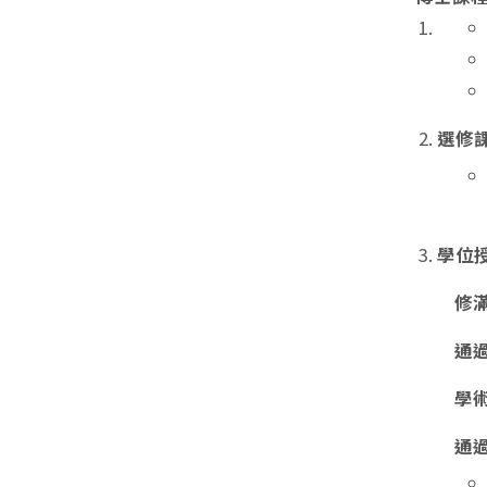
選修課
學位
修
通
學
通