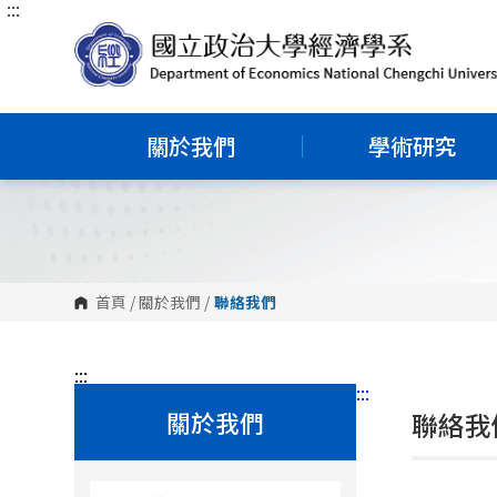
:::
跳
到
主
要
內
容
區
塊
關於我們
學術研究
首頁
/
關於我們
/
聯絡我們
:::
:::
關於我們
聯絡我