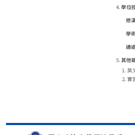
學位
修
學
通
其他
英
實