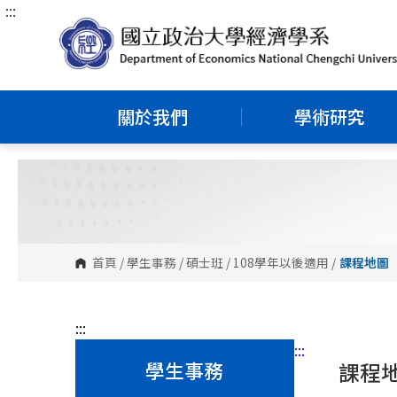
:::
跳
到
主
要
內
關於我們
學術研究
容
區
塊
首頁
/
學生事務
/
碩士班
/
108學年以後適用
/
課程地圖
:::
:::
學生事務
課程