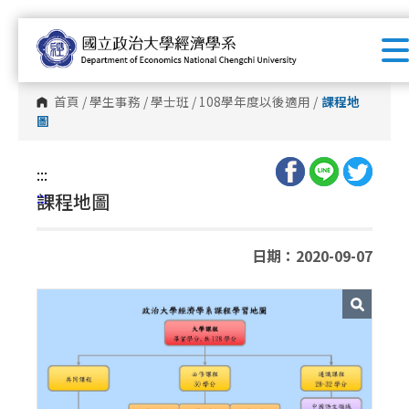
跳
到
主
要
首頁
/
學生事務
/
學士班
/
108學年度以後適用
/
課程地
圖
內
容
區
:::
塊
:::
課程地圖
日期：2020-09-07