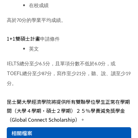
在校成績
高於70分的學業平均成績。
1+1
雙碩士計畫
申請條件
英文
IELTS
總分至少6.5分，且單項分數不低於6.0分，或
TOEFL
總分至少87分，寫作至少21分，聽、說、讀至少19
分。
昆士蘭大學經濟學院將提供所有雙聯學位學生正常在學期
間（大學４學期，碩士２學期）２５％學費減免獎學金
（
Global Connect Scholarship
）。
相關檔案