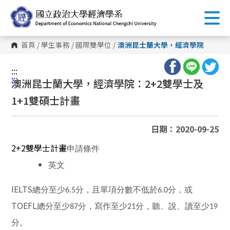
跳
到
主
要
內
首頁
/
學生事務
/
國際雙學位
/
澳洲昆士蘭大學，經濟學院
容
區
塊
:::
:::
澳洲昆士蘭大學，經濟學院：2+2雙學士及
1+1雙碩士計畫
日期：2020-09-25
2+2
雙學士計畫
申請條件
英文
IELTS
總分至少6.5分，且單項分數不低於6.0分，或
TOEFL
總分至少87分，寫作至少21分，聽、說、讀至少19
分。