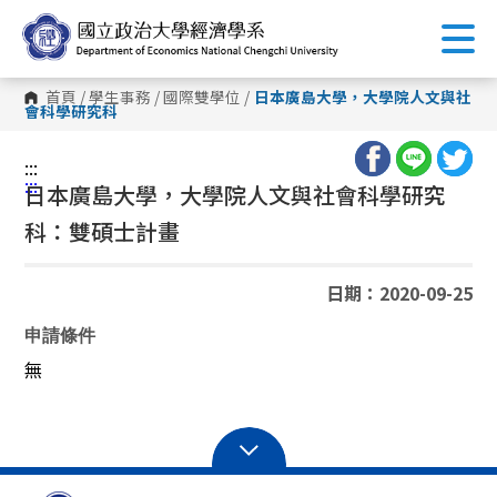
跳
到
主
要
內
首頁
/
學生事務
/
國際雙學位
/
日本廣島大學，大學院人文與社
容
會科學研究科
區
塊
:::
:::
日本廣島大學，大學院人文與社會科學研究
科：雙碩士計畫
日期：2020-09-25
申請條件
無