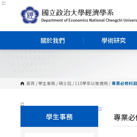
:::
跳
到
主
要
內
容
區
塊
關於我們
學術研究
首頁
/
學生事務
/
碩士班
/
110學年以後適用
/
專業必修科
:::
:::
學生事務
專業必