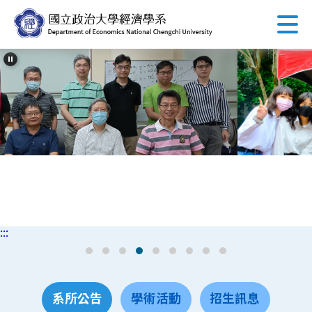
跳
到
主
要
內
容
區
塊
:::
系所公告
學術活動
招生訊息