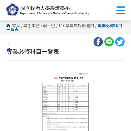
跳
到
主
要
內
首頁
/
學生事務
/
學士班
/
110學年度以後適用
/
專業必修科目
容
一覽表
區
塊
:::
:::
專業必修科目一覽表