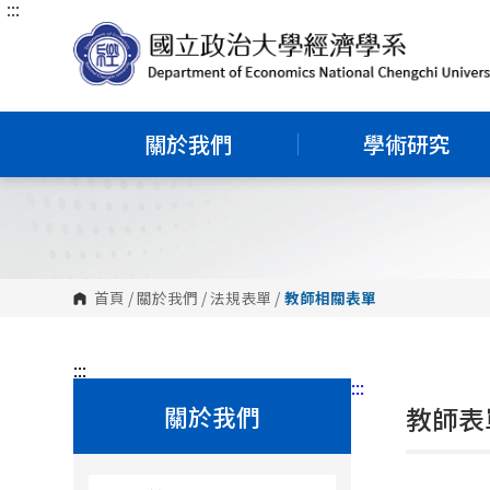
:::
跳
到
主
要
內
容
區
塊
關於我們
學術研究
首頁
/
關於我們
/
法規表單
/
教師相關表單
:::
:::
關於我們
教師表