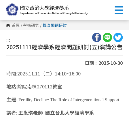
跳
到
主
要
內
首頁
/
學術研究
/
經濟問題研討
容
區
塊
:::
:::
20251111經濟學系經濟問題研討(五)演講公告
日期：2025-10-30
時間:2025.11.11（二）14:10~16:00
地點:綜院南棟270112教室
主題:
Fertility Decline: The Role of Intergenerational Support
講者:
王胤琪老師 國立台北大學經濟學系