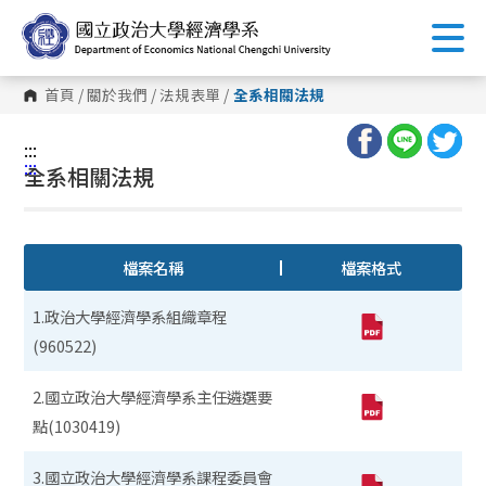
跳
到
主
要
內
首頁
/
關於我們
/
法規表單
/
全系相關法規
容
區
塊
:::
:::
全系相關法規
檔案名稱
檔案格式
1.政治大學經濟學系組織章程
(960522)
2.國立政治大學經濟學系主任遴選要
點(1030419)
3.國立政治大學經濟學系課程委員會