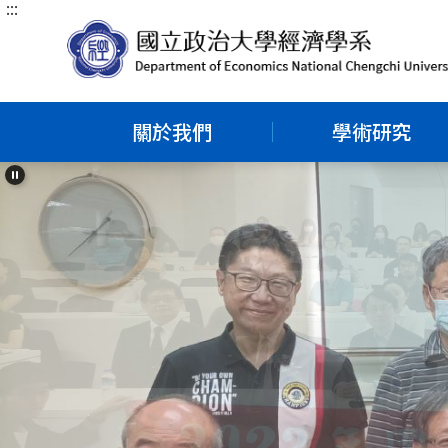
:::
跳
到
主
要
內
容
區
塊
關於我們
學術研究