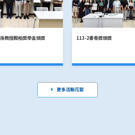
度孫教授殿柏獎學金頒獎
113-2書卷獎頒獎
更多活動花絮