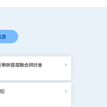
訊息
並舉辦首屆聯合研討會
班)