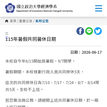
跳
到
主
要
內
首頁
/
重要公告
/
系所公告
容
區
塊
:::
:::
115年暑假共同暑休日期
日期：2026-06-17
本校自今年6/15開始放暑假，9/7開學。
暑假期間，本校規劃行政人員共同排休5天，
這次的共同排休日為7/10、7/17、7/24、8/7、8/14等
共5天，全校不上班。
若您需洽詢公務，請避開上述共同暑休日期，於一般