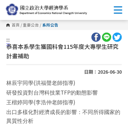
跳
到
主
要
內
首頁
/
重要公告
/
系所公告
容
區
塊
:::
:::
恭喜本系學生獲國科會115年度大專學生研究
計畫補助
日期：2026-06-30
(
)
林辰宇同學
洪福聲老師指導
TFP
研發投資對台灣科技業
的動態影響
(
)
王楷婷同學
李浩仲老師指導
出口多樣化對經濟成長的影響：不同所得國家的
異質性分析