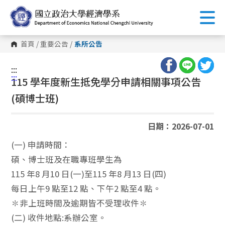
跳
到
主
要
內
首頁
/
重要公告
/
系所公告
容
區
塊
:::
:::
115 學年度新生抵免學分申請相關事項公告
(碩博士班)
日期：2026-07-01
(一) 申請時間：
碩、博士班及在職專班學生為
115 年8 月10 日(一)至115 年8 月13 日(四)
每日上午9 點至12 點、下午2 點至4 點。
✽非上班時間及逾期皆不受理收件✽
(二) 收件地點:系辦公室。