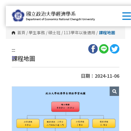
跳
到
主
要
首頁
/
學生事務
/
碩士班
/
113學年以後適用
/
課程地圖
內
容
:::
區
:::
課程地圖
塊
日期：2024-11-06