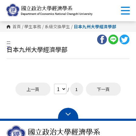
跳
到
主
要
內
首頁
/
學生事務
/
系級交換學生
/
日本九州大學經濟學部
容
區
塊
:::
:::
日本九州大學經濟學部
上一頁
/
1
下一頁