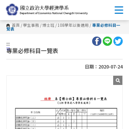
跳
到
主
要
內
首頁
/
學生事務
/
博士班
/
108學年以後適用
/
專業必修科目一
容
覽表
區
塊
:::
:::
專業必修科目一覽表
日期：2020-07-24