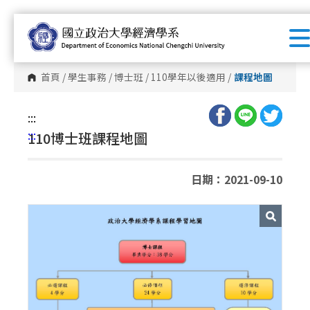
跳
到
主
要
首頁
/
學生事務
/
博士班
/
110學年以後適用
/
課程地圖
內
容
:::
區
:::
110博士班課程地圖
塊
日期：2021-09-10