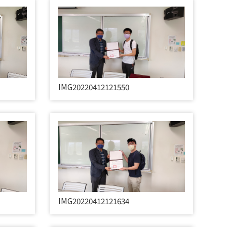
IMG20220412121550
IMG20220412121634