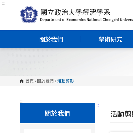
:::
跳
到
主
要
內
容
區
塊
關於我們
學術研究
首頁
/
關於我們
/
活動剪影
:::
:::
關於我們
活動剪