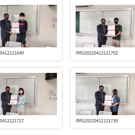
0412121649
IMG20220412121702
0412121727
IMG20220412121739