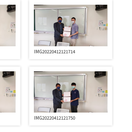
IMG20220412121714
IMG20220412121750