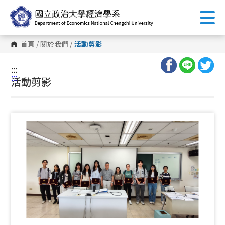
跳
到
主
要
內
首頁
/
關於我們
/
活動剪影
容
區
塊
:::
:::
活動剪影