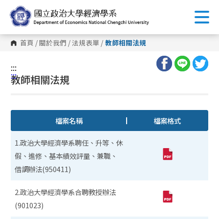
跳
到
主
要
內
首頁
/
關於我們
/
法規表單
/
教師相關法規
容
區
塊
:::
:::
教師相關法規
檔案名稱
檔案格式
1.政治大學經濟學系聘任、升等、休
假、進修、基本績效評量、兼職、
借調辦法(950411)
2.政治大學經濟學系合聘教授辦法
(901023)