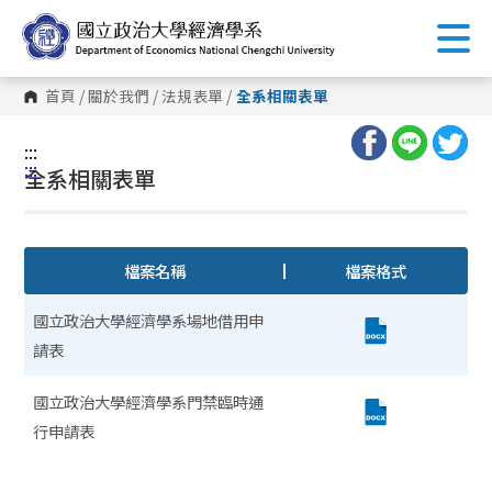
跳
到
主
要
內
首頁
/
關於我們
/
法規表單
/
全系相關表單
容
區
塊
:::
:::
全系相關表單
檔案名稱
檔案格式
國立政治大學經濟學系場地借用申
請表
國立政治大學經濟學系門禁臨時通
行申請表