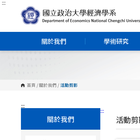
:::
跳
到
主
要
內
容
區
塊
關於我們
學術研究
首頁
/
關於我們
/
活動剪影
:::
:::
關於我們
活動剪影