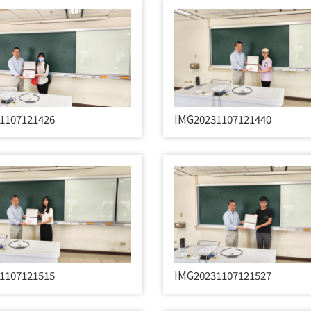
1107121426
IMG20231107121440
1107121515
IMG20231107121527