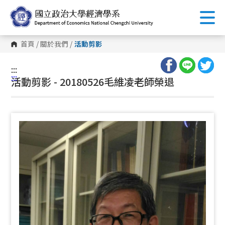
跳
到
主
要
內
首頁
/
關於我們
/
活動剪影
容
區
塊
:::
:::
活動剪影 - 20180526毛維凌老師榮退