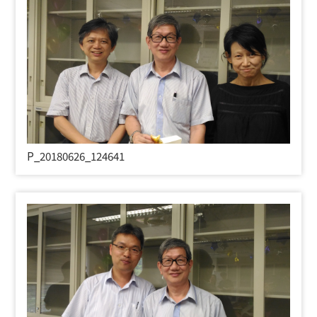
P_20180626_124641