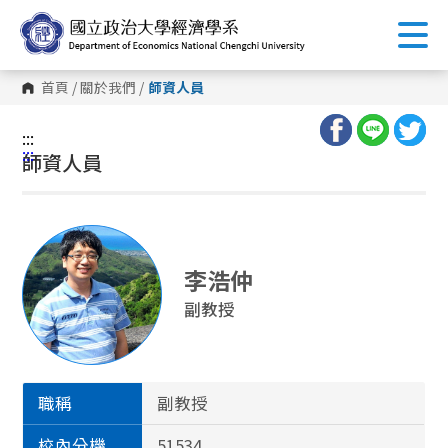
跳
到
主
要
內
首頁
/
關於我們
/
師資人員
容
區
塊
:::
:::
師資人員
李浩仲
副教授
職稱
副教授
校內分機
51534