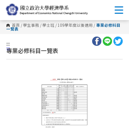
跳
到
主
要
內
首頁
/
學生事務
/
學士班
/
109學年度以後適用
/
專業必修科目
容
一覽表
區
塊
:::
:::
專業必修科目一覽表